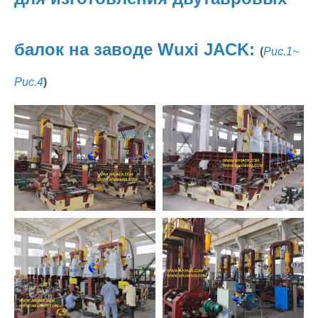
балок на заводе Wuxi JACK:
(
Рис.1~
Рис.4
)